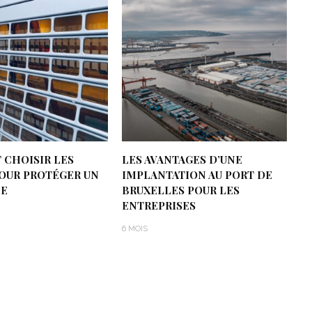
CHOISIR LES
LES AVANTAGES D’UNE
POUR PROTÉGER UN
IMPLANTATION AU PORT DE
E
BRUXELLES POUR LES
ENTREPRISES
6 MOIS