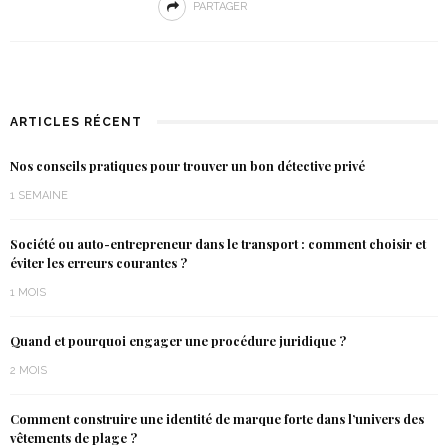
PARTAGER
ARTICLES RÉCENT
Nos conseils pratiques pour trouver un bon détective privé
1 SEMAINE
Société ou auto-entrepreneur dans le transport : comment choisir et
éviter les erreurs courantes ?
1 MOIS
Quand et pourquoi engager une procédure juridique ?
2 MOIS
Comment construire une identité de marque forte dans l’univers des
vêtements de plage ?