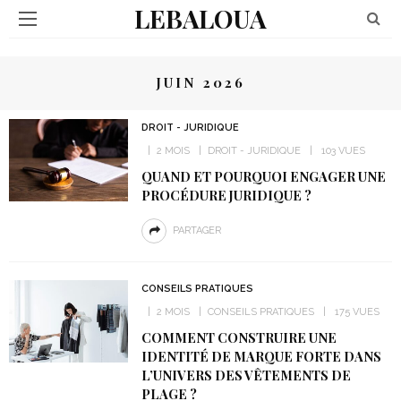
LEBALOUA
JUIN 2026
DROIT - JURIDIQUE
2 MOIS
DROIT - JURIDIQUE
103 VUES
QUAND ET POURQUOI ENGAGER UNE
PROCÉDURE JURIDIQUE ?
PARTAGER
CONSEILS PRATIQUES
2 MOIS
CONSEILS PRATIQUES
175 VUES
COMMENT CONSTRUIRE UNE
IDENTITÉ DE MARQUE FORTE DANS
L’UNIVERS DES VÊTEMENTS DE
PLAGE ?