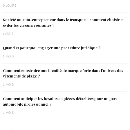
6 JOURS
Société ou auto-entrepreneur dans le transport : comment choisir et
éviter les erreurs courantes ?
1 MOIS
Quand et pourquoi engager une procédure juridique ?
2 MOIS
Comment construire une identité de marque forte dans l’univers des
vêtements de plage ?
2 MOIS
Comment anticiper les besoins en pièces détachées pour un parc
automobile professionnel ?
2 MOIS