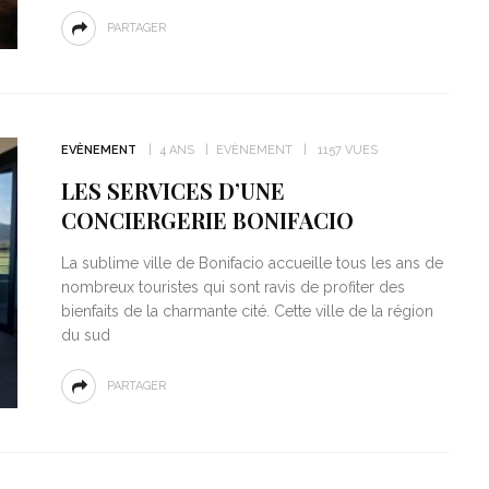
PARTAGER
EVÈNEMENT
4 ANS
EVÈNEMENT
1157 VUES
LES SERVICES D’UNE
CONCIERGERIE BONIFACIO
La sublime ville de Bonifacio accueille tous les ans de
nombreux touristes qui sont ravis de profiter des
bienfaits de la charmante cité. Cette ville de la région
du sud
PARTAGER