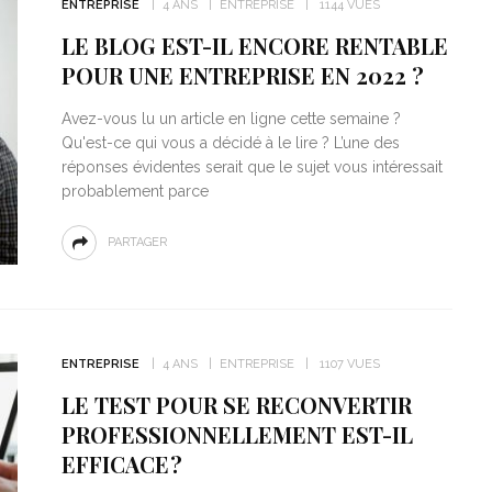
ENTREPRISE
4 ANS
ENTREPRISE
1144 VUES
LE BLOG EST-IL ENCORE RENTABLE
POUR UNE ENTREPRISE EN 2022 ?
Avez-vous lu un article en ligne cette semaine ?
Qu'est-ce qui vous a décidé à le lire ? L’une des
réponses évidentes serait que le sujet vous intéressait
probablement parce
PARTAGER
ENTREPRISE
4 ANS
ENTREPRISE
1107 VUES
LE TEST POUR SE RECONVERTIR
PROFESSIONNELLEMENT EST-IL
EFFICACE ?