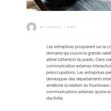
par :
LOGISTILLA
8 ANS
Les entreprises prospèrent sur la 
domaine qui couvre la grande variét
attirer l’attention du public. Dans c
communication externes interactives
préoccupations.
Les entreprises pe
développer des départements inter
améliorer la relation du fournisseu
communications externes qu’une entr
d’activité.